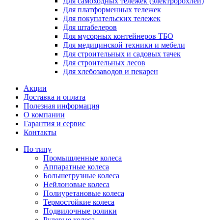
Для самоходных тележек (электророхлей)
Для платформенных тележек
Для покупательских тележек
Для штабелеров
Для мусорных контейнеров ТБО
Для медицинской техники и мебели
Для строительных и садовых тачек
Для строительных лесов
Для хлебозаводов и пекарен
Акции
Доставка и оплата
Полезная информация
О компании
Гарантия и сервис
Контакты
По типу
Промышленные колеса
Аппаратные колеса
Большегрузные колеса
Нейлоновые колеса
Полиуретановые колеса
Термостойкие колеса
Подвилочные ролики
Рулевые колеса