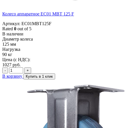
Колесо аппаратное EC01 MBT 125 F
Артикул: EC01MBT125F
Rated
0
out of 5
В наличии
Диаметр колеса
125 мм
Нагрузка
90 кг
Цена (с НДС):
1027
руб.
-
+
В корзину
Купить в 1 клик