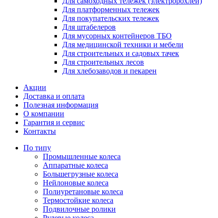
Для самоходных тележек (электророхлей)
Для платформенных тележек
Для покупательских тележек
Для штабелеров
Для мусорных контейнеров ТБО
Для медицинской техники и мебели
Для строительных и садовых тачек
Для строительных лесов
Для хлебозаводов и пекарен
Акции
Доставка и оплата
Полезная информация
О компании
Гарантия и сервис
Контакты
По типу
Промышленные колеса
Аппаратные колеса
Большегрузные колеса
Нейлоновые колеса
Полиуретановые колеса
Термостойкие колеса
Подвилочные ролики
Рулевые колеса