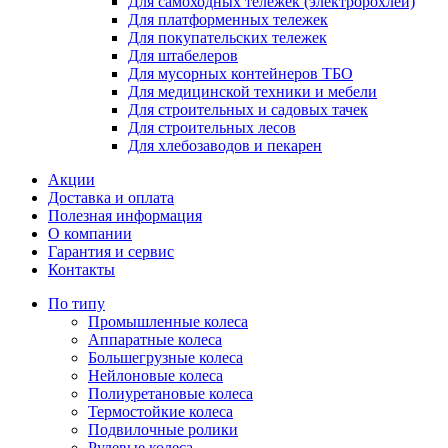
Для самоходных тележек (электророхлей)
Для платформенных тележек
Для покупательских тележек
Для штабелеров
Для мусорных контейнеров ТБО
Для медицинской техники и мебели
Для строительных и садовых тачек
Для строительных лесов
Для хлебозаводов и пекарен
Акции
Доставка и оплата
Полезная информация
О компании
Гарантия и сервис
Контакты
По типу
Промышленные колеса
Аппаратные колеса
Большегрузные колеса
Нейлоновые колеса
Полиуретановые колеса
Термостойкие колеса
Подвилочные ролики
Рулевые колеса