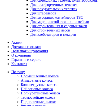
Для самоходных тележек (электророхлей)
Для платформенных тележек
Для покупательских тележек
Для штабелеров
Для мусорных контейнеров ТБО
Для медицинской техники и мебели
Для строительных и садовых тачек
Для строительных лесов
Для хлебозаводов и пекарен
Акции
Доставка и оплата
Полезная информация
О компании
Гарантия и сервис
Контакты
По типу
Промышленные колеса
Аппаратные колеса
Большегрузные колеса
Нейлоновые колеса
Полиуретановые колеса
Термостойкие колеса
Подвилочные ролики
Рулевые колеса