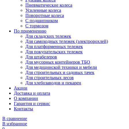
Пневматические колеса
Усиленные колеса
Поворотные колеса
С подшипником
С тормозом
По применению
Для складских тележек
Для самоходных тележек (электророхлей)
Для платформенных тележек
Для покупательских тележек
Для штабелеров
Для мусорных контейнеров ТБО
Для медицинской техники и мебели
Для строительных и садовых тачек
Для строительных лесов
Для хлебозаводов и пекарен
Акции
Доставка и оплата
О компании
Гарантия и сервис
Контакты
В сравнение
В избранное
0