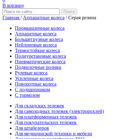
В корзину
Главная
/
Аппаратные колеса
/
Серая резина
Промышленные колеса
Аппаратные колеса
Большегрузные колеса
Нейлоновые колеса
Термостойкие колеса
Полиуретановые колеса
Пневматические колеса
Подвилочные ролики
Рулевые колеса
Усиленные колеса
Поворотные колеса
С подшипником
С тормозом
Для складских тележек
Для самоходных тележек (электророхлей)
Для платформенных тележек
Для покупательских тележек
Для штабелеров
Для медицинской техники и мебели