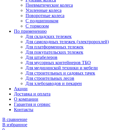
Пневматические колеса
Усиленные колеса
Поворотные колеса
С подшипником
С тормозом
По применению
Для складских тележек
Для самоходных тележек (электророхлей)
Для платформенных тележек
Для покупательских тележек
Для штабелеров
Для мусорных контейнеров ТБО
Для медицинской техники и мебели
Для строительных и садовых тачек
Для строительных лесов
Для хлебозаводов и пекарен
Акции
Доставка и оплата
О компании
Гарантия и сервис
Контакты
В сравнение
В избранное
0