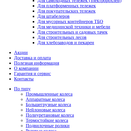
Для самоходных тележек (электророхлей)
Для платформенных тележек
Для покупательских тележек
Для штабелеров
Для мусорных контейнеров ТБО
Для медицинской техники и мебели
Для строительных и садовых тачек
Для строительных лесов
Для хлебозаводов и пекарен
Акции
Доставка и оплата
Полезная информация
О компании
Гарантия и сервис
Контакты
По типу
Промышленные колеса
Аппаратные колеса
Большегрузные колеса
Нейлоновые колеса
Полиуретановые колеса
Термостойкие колеса
Подвилочные ролики
Рулевые колеса