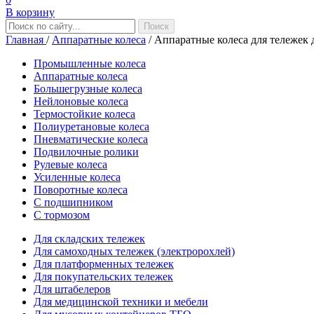
В корзину
Главная
/
Аппаратные колеса
/
Аппаратные колеса для тележек
Промышленные колеса
Аппаратные колеса
Большегрузные колеса
Нейлоновые колеса
Термостойкие колеса
Полиуретановые колеса
Пневматические колеса
Подвилочные ролики
Рулевые колеса
Усиленные колеса
Поворотные колеса
С подшипником
С тормозом
Для складских тележек
Для самоходных тележек (электророхлей)
Для платформенных тележек
Для покупательских тележек
Для штабелеров
Для медицинской техники и мебели