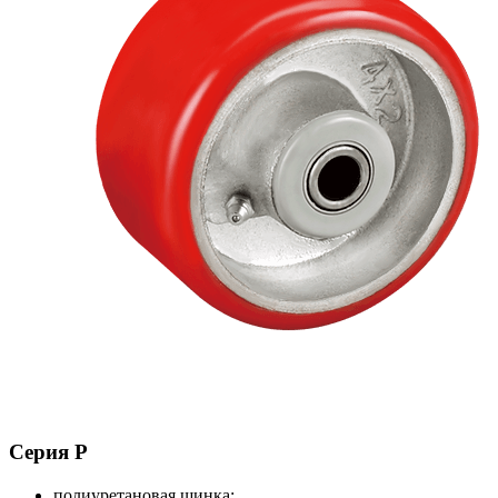
Серия P
полиуретановая шинка;