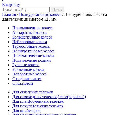
В корзину
Главная
/
Полиуретановые колеса
/
Полиуретановые колеса
для тележек диаметром 125 мм
Промышленные колеса
Аппаратные колеса
Большегрузные колеса
Нейлоновые колеса
Термостойкие колеса
Полиуретановые колеса
Пневматические колеса
Подвилочные ролики
Рулевые колеса
Усиленные колеса
Поворотные колеса
С подшипником
С тормозом
Для складских тележек
Для самоходных тележек (электророхлей)
Для платформенных тележек
Для покупательских тележек
Для штабелеров