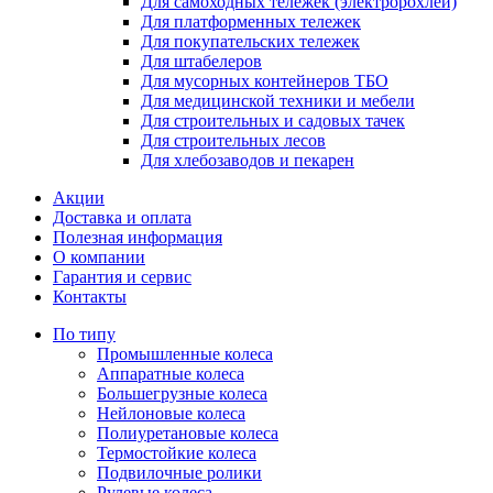
Для самоходных тележек (электророхлей)
Для платформенных тележек
Для покупательских тележек
Для штабелеров
Для мусорных контейнеров ТБО
Для медицинской техники и мебели
Для строительных и садовых тачек
Для строительных лесов
Для хлебозаводов и пекарен
Акции
Доставка и оплата
Полезная информация
О компании
Гарантия и сервис
Контакты
По типу
Промышленные колеса
Аппаратные колеса
Большегрузные колеса
Нейлоновые колеса
Полиуретановые колеса
Термостойкие колеса
Подвилочные ролики
Рулевые колеса