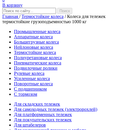
В корзину
Главная
/
Термостойкие колеса
/
Колеса для тележек
термостойкие грузоподъемностью 1000 кг
Промышленные колеса
Аппаратные колеса
Большегрузные колеса
Нейлоновые колеса
Термостойкие колеса
Полиуретановые колеса
Пневматические колеса
Подвилочные ролики
Рулевые колеса
Усиленные колеса
Поворотные колеса
С подшипником
С тормозом
Для складских тележек
Для самоходных тележек (электророхлей)
Для платформенных тележек
Для покупательских тележек
Для штабелеров