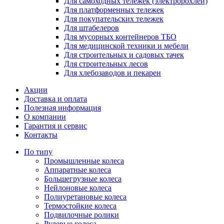
Для самоходных тележек (электророхлей)
Для платформенных тележек
Для покупательских тележек
Для штабелеров
Для мусорных контейнеров ТБО
Для медицинской техники и мебели
Для строительных и садовых тачек
Для строительных лесов
Для хлебозаводов и пекарен
Акции
Доставка и оплата
Полезная информация
О компании
Гарантия и сервис
Контакты
По типу
Промышленные колеса
Аппаратные колеса
Большегрузные колеса
Нейлоновые колеса
Полиуретановые колеса
Термостойкие колеса
Подвилочные ролики
Рулевые колеса