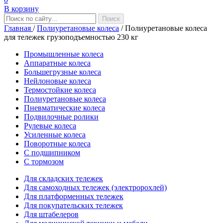
В корзину
Главная
/
Полиуретановые колеса
/
Полиуретановые колеса
для тележек грузоподъемностью 230 кг
Промышленные колеса
Аппаратные колеса
Большегрузные колеса
Нейлоновые колеса
Термостойкие колеса
Полиуретановые колеса
Пневматические колеса
Подвилочные ролики
Рулевые колеса
Усиленные колеса
Поворотные колеса
С подшипником
С тормозом
Для складских тележек
Для самоходных тележек (электророхлей)
Для платформенных тележек
Для покупательских тележек
Для штабелеров