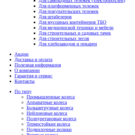
Для самоходных тележек (электророхлей)
Для платформенных тележек
Для покупательских тележек
Для штабелеров
Для мусорных контейнеров ТБО
Для медицинской техники и мебели
Для строительных и садовых тачек
Для строительных лесов
Для хлебозаводов и пекарен
Акции
Доставка и оплата
Полезная информация
О компании
Гарантия и сервис
Контакты
По типу
Промышленные колеса
Аппаратные колеса
Большегрузные колеса
Нейлоновые колеса
Полиуретановые колеса
Термостойкие колеса
Подвилочные ролики
Рулевые колеса