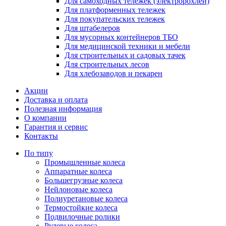
Для самоходных тележек (электророхлей)
Для платформенных тележек
Для покупательских тележек
Для штабелеров
Для мусорных контейнеров ТБО
Для медицинской техники и мебели
Для строительных и садовых тачек
Для строительных лесов
Для хлебозаводов и пекарен
Акции
Доставка и оплата
Полезная информация
О компании
Гарантия и сервис
Контакты
По типу
Промышленные колеса
Аппаратные колеса
Большегрузные колеса
Нейлоновые колеса
Полиуретановые колеса
Термостойкие колеса
Подвилочные ролики
Рулевые колеса