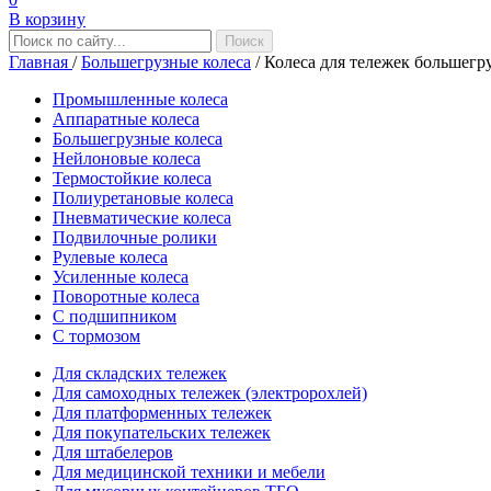
В корзину
Главная
/
Большегрузные колеса
/
Колеса для тележек большегр
Промышленные колеса
Аппаратные колеса
Большегрузные колеса
Нейлоновые колеса
Термостойкие колеса
Полиуретановые колеса
Пневматические колеса
Подвилочные ролики
Рулевые колеса
Усиленные колеса
Поворотные колеса
С подшипником
С тормозом
Для складских тележек
Для самоходных тележек (электророхлей)
Для платформенных тележек
Для покупательских тележек
Для штабелеров
Для медицинской техники и мебели