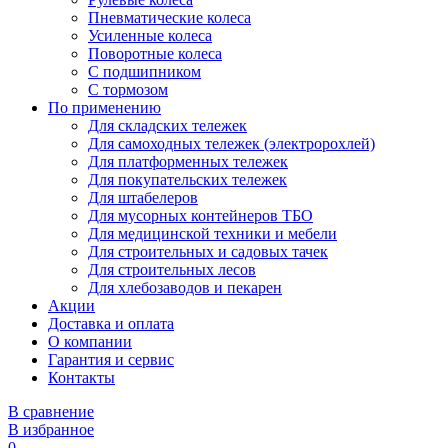
Пневматические колеса
Усиленные колеса
Поворотные колеса
С подшипником
С тормозом
По применению
Для складских тележек
Для самоходных тележек (электророхлей)
Для платформенных тележек
Для покупательских тележек
Для штабелеров
Для мусорных контейнеров ТБО
Для медицинской техники и мебели
Для строительных и садовых тачек
Для строительных лесов
Для хлебозаводов и пекарен
Акции
Доставка и оплата
О компании
Гарантия и сервис
Контакты
В сравнение
В избранное
0