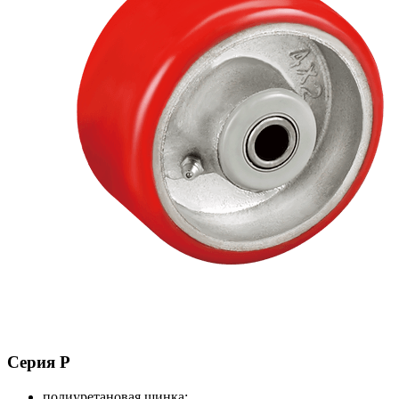
Серия P
полиуретановая шинка;