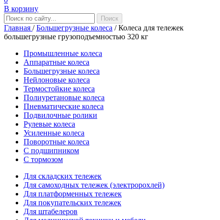
В корзину
Главная
/
Большегрузные колеса
/
Колеса для тележек
большегрузные грузоподъемностью 320 кг
Промышленные колеса
Аппаратные колеса
Большегрузные колеса
Нейлоновые колеса
Термостойкие колеса
Полиуретановые колеса
Пневматические колеса
Подвилочные ролики
Рулевые колеса
Усиленные колеса
Поворотные колеса
С подшипником
С тормозом
Для складских тележек
Для самоходных тележек (электророхлей)
Для платформенных тележек
Для покупательских тележек
Для штабелеров