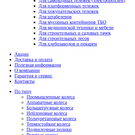
Для самоходных тележек (электророхлей)
Для платформенных тележек
Для покупательских тележек
Для штабелеров
Для мусорных контейнеров ТБО
Для медицинской техники и мебели
Для строительных и садовых тачек
Для строительных лесов
Для хлебозаводов и пекарен
Акции
Доставка и оплата
Полезная информация
О компании
Гарантия и сервис
Контакты
По типу
Промышленные колеса
Аппаратные колеса
Большегрузные колеса
Нейлоновые колеса
Полиуретановые колеса
Термостойкие колеса
Подвилочные ролики
Рулевые колеса