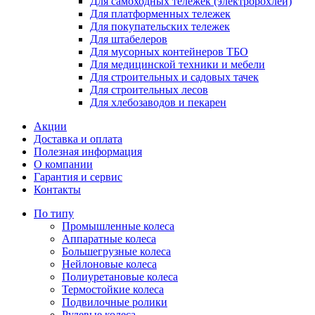
Для самоходных тележек (электророхлей)
Для платформенных тележек
Для покупательских тележек
Для штабелеров
Для мусорных контейнеров ТБО
Для медицинской техники и мебели
Для строительных и садовых тачек
Для строительных лесов
Для хлебозаводов и пекарен
Акции
Доставка и оплата
Полезная информация
О компании
Гарантия и сервис
Контакты
По типу
Промышленные колеса
Аппаратные колеса
Большегрузные колеса
Нейлоновые колеса
Полиуретановые колеса
Термостойкие колеса
Подвилочные ролики
Рулевые колеса