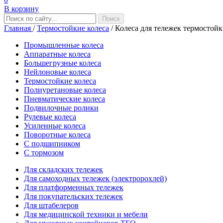
В корзину
Главная
/
Термостойкие колеса
/
Колеса для тележек термостой
Промышленные колеса
Аппаратные колеса
Большегрузные колеса
Нейлоновые колеса
Термостойкие колеса
Полиуретановые колеса
Пневматические колеса
Подвилочные ролики
Рулевые колеса
Усиленные колеса
Поворотные колеса
С подшипником
С тормозом
Для складских тележек
Для самоходных тележек (электророхлей)
Для платформенных тележек
Для покупательских тележек
Для штабелеров
Для медицинской техники и мебели