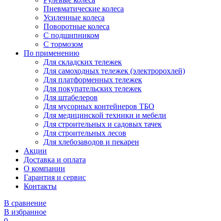
Пневматические колеса
Усиленные колеса
Поворотные колеса
С подшипником
С тормозом
По применению
Для складских тележек
Для самоходных тележек (электророхлей)
Для платформенных тележек
Для покупательских тележек
Для штабелеров
Для мусорных контейнеров ТБО
Для медицинской техники и мебели
Для строительных и садовых тачек
Для строительных лесов
Для хлебозаводов и пекарен
Акции
Доставка и оплата
О компании
Гарантия и сервис
Контакты
В сравнение
В избранное
0