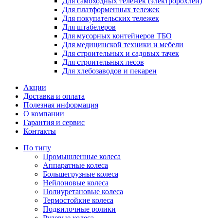
Для самоходных тележек (электророхлей)
Для платформенных тележек
Для покупательских тележек
Для штабелеров
Для мусорных контейнеров ТБО
Для медицинской техники и мебели
Для строительных и садовых тачек
Для строительных лесов
Для хлебозаводов и пекарен
Акции
Доставка и оплата
Полезная информация
О компании
Гарантия и сервис
Контакты
По типу
Промышленные колеса
Аппаратные колеса
Большегрузные колеса
Нейлоновые колеса
Полиуретановые колеса
Термостойкие колеса
Подвилочные ролики
Рулевые колеса