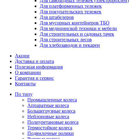
Для самоходных тележек (электророхлей)
Для платформенных тележек
Для покупательских тележек
Для штабелеров
Для мусорных контейнеров ТБО
Для медицинской техники и мебели
Для строительных и садовых тачек
Для строительных лесов
Для хлебозаводов и пекарен
Акции
Доставка и оплата
Полезная информация
О компании
Гарантия и сервис
Контакты
По типу
Промышленные колеса
Аппаратные колеса
Большегрузные колеса
Нейлоновые колеса
Полиуретановые колеса
Термостойкие колеса
Подвилочные ролики
Рулевые колеса