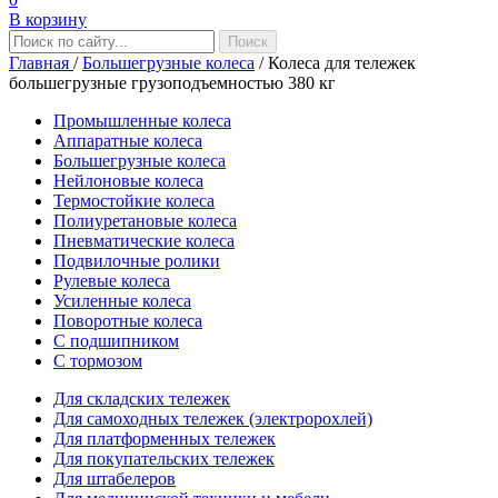
В корзину
Главная
/
Большегрузные колеса
/
Колеса для тележек
большегрузные грузоподъемностью 380 кг
Промышленные колеса
Аппаратные колеса
Большегрузные колеса
Нейлоновые колеса
Термостойкие колеса
Полиуретановые колеса
Пневматические колеса
Подвилочные ролики
Рулевые колеса
Усиленные колеса
Поворотные колеса
С подшипником
С тормозом
Для складских тележек
Для самоходных тележек (электророхлей)
Для платформенных тележек
Для покупательских тележек
Для штабелеров