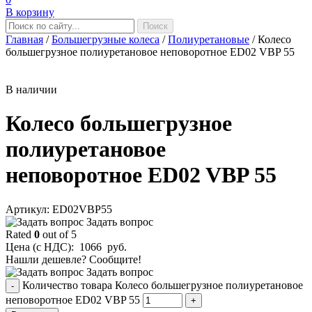
В корзину
Главная
/
Большегрузные колеса
/
Полиуретановые
/
Колесо
большегрузное полиуретановое неповоротное ED02 VBP 55
В наличии
Колесо большегрузное
полиуретановое
неповоротное ED02 VBP 55
Aртикул: ED02VBP55
Задать вопрос
Rated
0
out of 5
Цена (с НДС):
1066
руб.
Нашли дешевле? Сообщите!
Задать вопрос
Количество товара Колесо большегрузное полиуретановое
-
неповоротное ED02 VBP 55
+