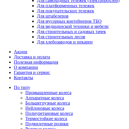
Для самоходных тележек (электророхлей)
Для платформенных тележек
Для покупательских тележек
Для штабелеров
Для мусорных контейнеров ТБО
Для медицинской техники и мебели
Для строительных и садовых тачек
Для строительных лесов
Для хлебозаводов и пекарен
Акции
Доставка и оплата
Полезная информация
О компании
Гарантия и сервис
Контакты
По типу
Промышленные колеса
Аппаратные колеса
Большегрузные колеса
Нейлоновые колеса
Полиуретановые колеса
Термостойкие колеса
Подвилочные ролики
Рулевые колеса