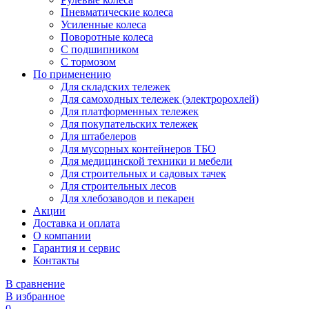
Пневматические колеса
Усиленные колеса
Поворотные колеса
С подшипником
С тормозом
По применению
Для складских тележек
Для самоходных тележек (электророхлей)
Для платформенных тележек
Для покупательских тележек
Для штабелеров
Для мусорных контейнеров ТБО
Для медицинской техники и мебели
Для строительных и садовых тачек
Для строительных лесов
Для хлебозаводов и пекарен
Акции
Доставка и оплата
О компании
Гарантия и сервис
Контакты
В сравнение
В избранное
0