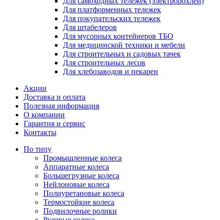
Для самоходных тележек (электророхлей)
Для платформенных тележек
Для покупательских тележек
Для штабелеров
Для мусорных контейнеров ТБО
Для медицинской техники и мебели
Для строительных и садовых тачек
Для строительных лесов
Для хлебозаводов и пекарен
Акции
Доставка и оплата
Полезная информация
О компании
Гарантия и сервис
Контакты
По типу
Промышленные колеса
Аппаратные колеса
Большегрузные колеса
Нейлоновые колеса
Полиуретановые колеса
Термостойкие колеса
Подвилочные ролики
Рулевые колеса