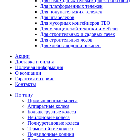
Для самоходных тележек (электророхлей)
Для платформенных тележек
Для покупательских тележек
Для штабелеров
Для мусорных контейнеров ТБО
Для медицинской техники и мебели
Для строительных и садовых тачек
Для строительных лесов
Для хлебозаводов и пекарен
Акции
Доставка и оплата
Полезная информация
О компании
Гарантия и сервис
Контакты
По типу
Промышленные колеса
Аппаратные колеса
Большегрузные колеса
Нейлоновые колеса
Полиуретановые колеса
Термостойкие колеса
Подвилочные ролики
Рулевые колеса