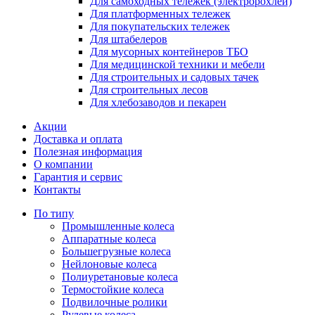
Для самоходных тележек (электророхлей)
Для платформенных тележек
Для покупательских тележек
Для штабелеров
Для мусорных контейнеров ТБО
Для медицинской техники и мебели
Для строительных и садовых тачек
Для строительных лесов
Для хлебозаводов и пекарен
Акции
Доставка и оплата
Полезная информация
О компании
Гарантия и сервис
Контакты
По типу
Промышленные колеса
Аппаратные колеса
Большегрузные колеса
Нейлоновые колеса
Полиуретановые колеса
Термостойкие колеса
Подвилочные ролики
Рулевые колеса