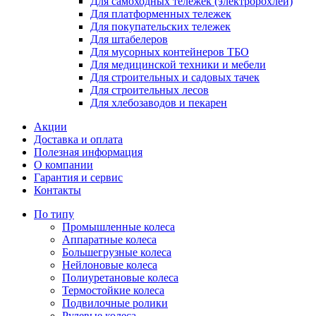
Для самоходных тележек (электророхлей)
Для платформенных тележек
Для покупательских тележек
Для штабелеров
Для мусорных контейнеров ТБО
Для медицинской техники и мебели
Для строительных и садовых тачек
Для строительных лесов
Для хлебозаводов и пекарен
Акции
Доставка и оплата
Полезная информация
О компании
Гарантия и сервис
Контакты
По типу
Промышленные колеса
Аппаратные колеса
Большегрузные колеса
Нейлоновые колеса
Полиуретановые колеса
Термостойкие колеса
Подвилочные ролики
Рулевые колеса