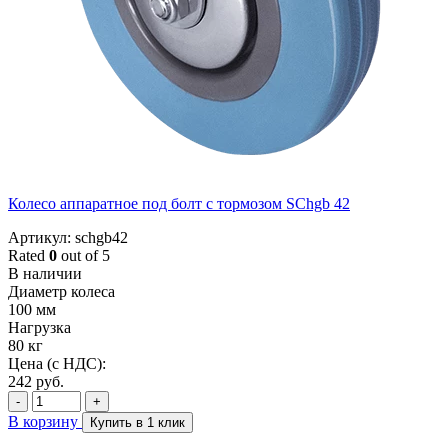
Колесо аппаратное под болт с тормозом SChgb 42
Артикул: schgb42
Rated
0
out of 5
В наличии
Диаметр колеса
100 мм
Нагрузка
80 кг
Цена (с НДС):
242
руб.
-
+
В корзину
Купить в 1 клик