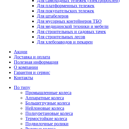
Для самоходных тележек (электророхлей)
Для платформенных тележек
Для покупательских тележек
Для штабелеров
Для мусорных контейнеров ТБО
Для медицинской техники и мебели
Для строительных и садовых тачек
Для строительных лесов
Для хлебозаводов и пекарен
Акции
Доставка и оплата
Полезная информация
О компании
Гарантия и сервис
Контакты
По типу
Промышленные колеса
Аппаратные колеса
Большегрузные колеса
Нейлоновые колеса
Полиуретановые колеса
Термостойкие колеса
Подвилочные ролики
Рулевые колеса