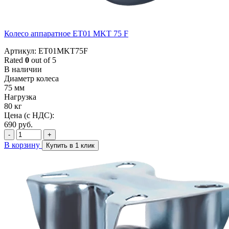
Колесо аппаратное ET01 MKT 75 F
Артикул: ET01MKT75F
Rated
0
out of 5
В наличии
Диаметр колеса
75 мм
Нагрузка
80 кг
Цена (с НДС):
690
руб.
-
+
В корзину
Купить в 1 клик