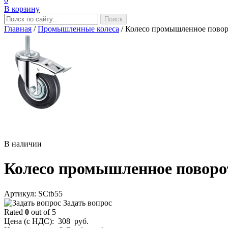
В корзину
Главная
/
Промышленные колеса
/
Колесо промышленное поворо
В наличии
Колесо промышленное поворот
Aртикул: SCtb55
Задать вопрос
Rated
0
out of 5
Цена (с НДС):
308
руб.