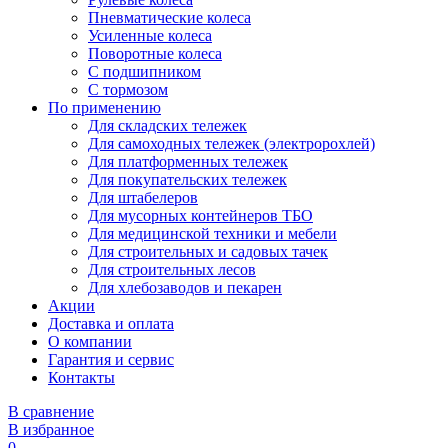
Пневматические колеса
Усиленные колеса
Поворотные колеса
С подшипником
С тормозом
По применению
Для складских тележек
Для самоходных тележек (электророхлей)
Для платформенных тележек
Для покупательских тележек
Для штабелеров
Для мусорных контейнеров ТБО
Для медицинской техники и мебели
Для строительных и садовых тачек
Для строительных лесов
Для хлебозаводов и пекарен
Акции
Доставка и оплата
О компании
Гарантия и сервис
Контакты
В сравнение
В избранное
0