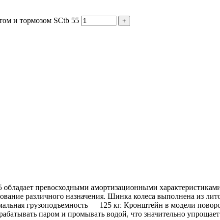
том и тормозом SCtb 55
+
5 обладает превосходными амортизационными характеристиками 
вание различного назначения. Шинка колеса выполнена из лито
имальная грузоподъемность — 125 кг. Кронштейн в модели повор
обрабатывать паром и промывать водой, что значительно упроща