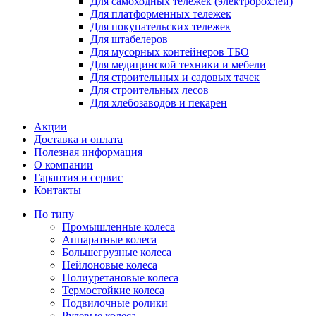
Для самоходных тележек (электророхлей)
Для платформенных тележек
Для покупательских тележек
Для штабелеров
Для мусорных контейнеров ТБО
Для медицинской техники и мебели
Для строительных и садовых тачек
Для строительных лесов
Для хлебозаводов и пекарен
Акции
Доставка и оплата
Полезная информация
О компании
Гарантия и сервис
Контакты
По типу
Промышленные колеса
Аппаратные колеса
Большегрузные колеса
Нейлоновые колеса
Полиуретановые колеса
Термостойкие колеса
Подвилочные ролики
Рулевые колеса