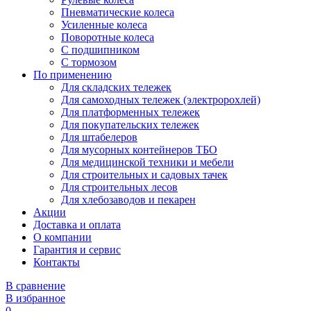
Пневматические колеса
Усиленные колеса
Поворотные колеса
С подшипником
С тормозом
По применению
Для складских тележек
Для самоходных тележек (электророхлей)
Для платформенных тележек
Для покупательских тележек
Для штабелеров
Для мусорных контейнеров ТБО
Для медицинской техники и мебели
Для строительных и садовых тачек
Для строительных лесов
Для хлебозаводов и пекарен
Акции
Доставка и оплата
О компании
Гарантия и сервис
Контакты
В сравнение
В избранное
0