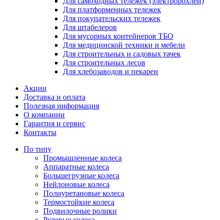
Для самоходных тележек (электророхлей)
Для платформенных тележек
Для покупательских тележек
Для штабелеров
Для мусорных контейнеров ТБО
Для медицинской техники и мебели
Для строительных и садовых тачек
Для строительных лесов
Для хлебозаводов и пекарен
Акции
Доставка и оплата
Полезная информация
О компании
Гарантия и сервис
Контакты
По типу
Промышленные колеса
Аппаратные колеса
Большегрузные колеса
Нейлоновые колеса
Полиуретановые колеса
Термостойкие колеса
Подвилочные ролики
Рулевые колеса