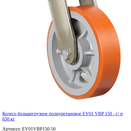
Колесо большегрузное полиуретановое EV01 VBP 150 - г/ п
650 кг
Артикул: EV01VBP150-50