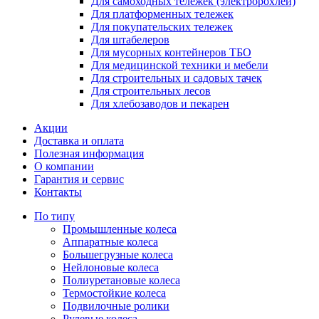
Для самоходных тележек (электророхлей)
Для платформенных тележек
Для покупательских тележек
Для штабелеров
Для мусорных контейнеров ТБО
Для медицинской техники и мебели
Для строительных и садовых тачек
Для строительных лесов
Для хлебозаводов и пекарен
Акции
Доставка и оплата
Полезная информация
О компании
Гарантия и сервис
Контакты
По типу
Промышленные колеса
Аппаратные колеса
Большегрузные колеса
Нейлоновые колеса
Полиуретановые колеса
Термостойкие колеса
Подвилочные ролики
Рулевые колеса