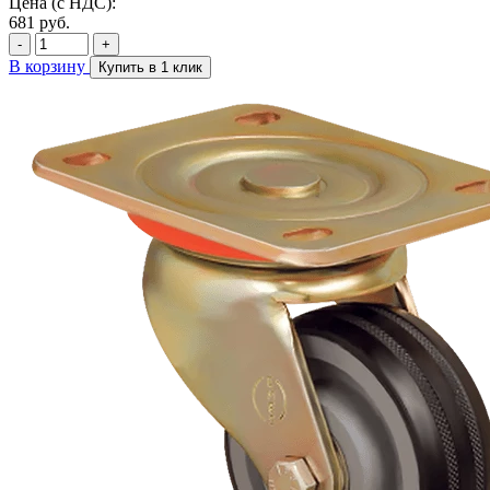
Цена (с НДС):
681
руб.
-
+
В корзину
Купить в 1 клик