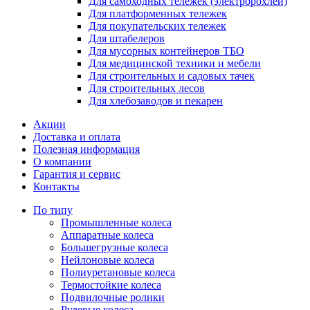
Для самоходных тележек (электророхлей)
Для платформенных тележек
Для покупательских тележек
Для штабелеров
Для мусорных контейнеров ТБО
Для медицинской техники и мебели
Для строительных и садовых тачек
Для строительных лесов
Для хлебозаводов и пекарен
Акции
Доставка и оплата
Полезная информация
О компании
Гарантия и сервис
Контакты
По типу
Промышленные колеса
Аппаратные колеса
Большегрузные колеса
Нейлоновые колеса
Полиуретановые колеса
Термостойкие колеса
Подвилочные ролики
Рулевые колеса