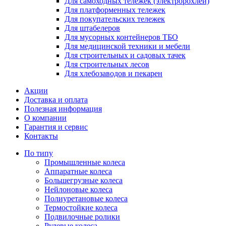
Для самоходных тележек (электророхлей)
Для платформенных тележек
Для покупательских тележек
Для штабелеров
Для мусорных контейнеров ТБО
Для медицинской техники и мебели
Для строительных и садовых тачек
Для строительных лесов
Для хлебозаводов и пекарен
Акции
Доставка и оплата
Полезная информация
О компании
Гарантия и сервис
Контакты
По типу
Промышленные колеса
Аппаратные колеса
Большегрузные колеса
Нейлоновые колеса
Полиуретановые колеса
Термостойкие колеса
Подвилочные ролики
Рулевые колеса